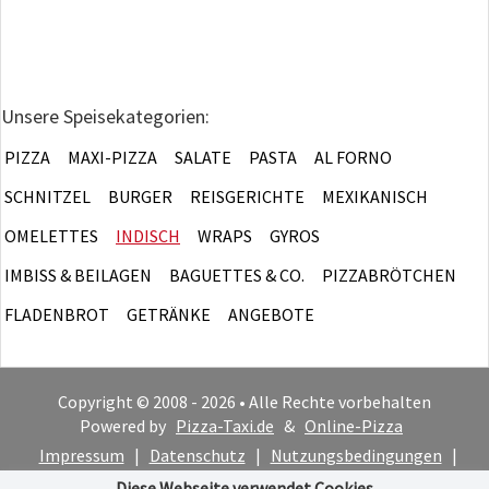
Unsere Speisekategorien:
PIZZA
MAXI-PIZZA
SALATE
PASTA
AL FORNO
SCHNITZEL
BURGER
REISGERICHTE
MEXIKANISCH
OMELETTES
INDISCH
WRAPS
GYROS
IMBISS & BEILAGEN
BAGUETTES & CO.
PIZZABRÖTCHEN
FLADENBROT
GETRÄNKE
ANGEBOTE
Copyright © 2008 - 2026 • Alle Rechte vorbehalten
Powered by
Pizza-Taxi.de
&
Online-Pizza
Impressum
|
Datenschutz
|
Nutzungsbedingungen
|
Cookie-Hinweis
Diese Webseite verwendet Cookies