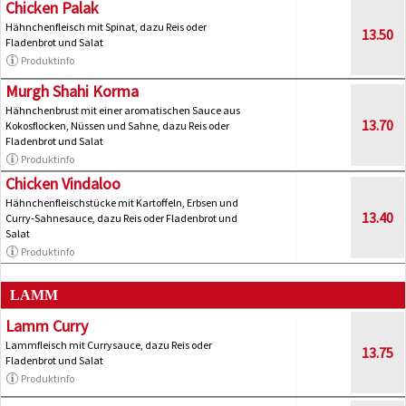
Chicken Palak
Hähnchenfleisch mit Spinat, dazu Reis oder
13.50
Fladenbrot und Salat
Produktinfo
Murgh Shahi Korma
Hähnchenbrust mit einer aromatischen Sauce aus
13.70
Kokosflocken, Nüssen und Sahne, dazu Reis oder
Fladenbrot und Salat
Produktinfo
Chicken Vindaloo
Hähnchenfleischstücke mit Kartoffeln, Erbsen und
13.40
Curry-Sahnesauce, dazu Reis oder Fladenbrot und
Salat
Produktinfo
LAMM
Lamm Curry
Lammfleisch mit Currysauce, dazu Reis oder
13.75
Fladenbrot und Salat
Produktinfo