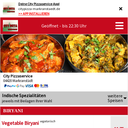
Deine City Pizzaservice-App!
citypizza-markranstaedt.de
>> APP INSTALLIEREN
Geöffnet - bis 22:30 Uhr
City Pizzaservice
04420 Markranstädt
Indische Spezialitäten
weitere
Speisen
jeweils mit Beilagen Ihrer Wahl
BIRYANI
vegetarisch
Vegetable Biryani