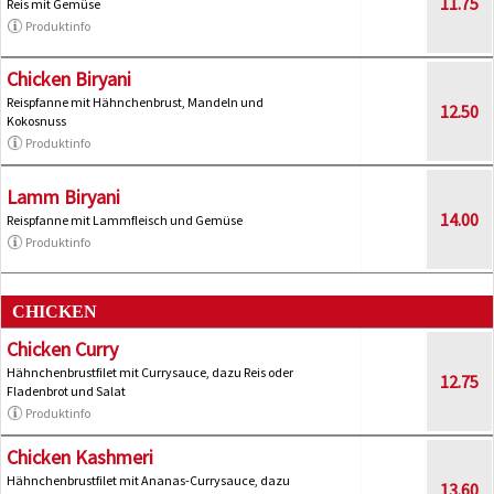
11.75
Reis mit Gemüse
Produktinfo
Chicken Biryani
Reispfanne mit Hähnchenbrust, Mandeln und
12.50
Kokosnuss
Produktinfo
Lamm Biryani
14.00
Reispfanne mit Lammfleisch und Gemüse
Produktinfo
CHICKEN
Chicken Curry
Hähnchenbrustfilet mit Currysauce, dazu Reis oder
12.75
Fladenbrot und Salat
Produktinfo
Chicken Kashmeri
Hähnchenbrustfilet mit Ananas-Currysauce, dazu
13.60