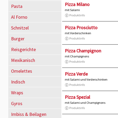
Pizza Milano
Pasta
mit Salami
Produktinfo
Al Forno
Pizza Prosciutto
Schnitzel
mit Vorderschinken
Burger
Produktinfo
Reisgerichte
Pizza Champignon
mit Champignons
Mexikanisch
Produktinfo
Omelettes
Pizza Verde
mit Salami und Vorderschinken
Indisch
Produktinfo
Wraps
Pizza Spezial
Gyros
mit Salami und Champignons
Produktinfo
Imbiss & Beilagen