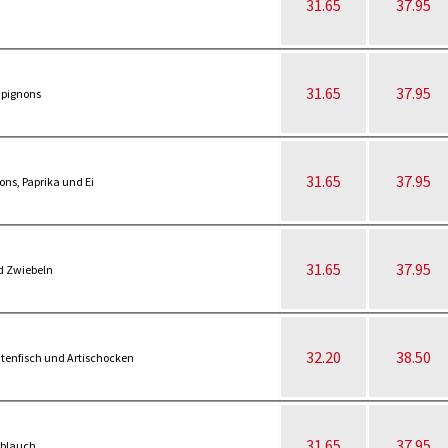
31.65
37.95
31.65
37.95
mpignons
31.65
37.95
ns, Paprika und Ei
31.65
37.95
d Zwiebeln
32.20
38.50
ntenfisch und Artischocken
31.65
37.95
oblauch