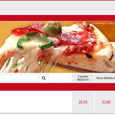
Familie
Party 60x40c
46x33cm
26.55
32.85