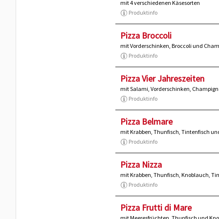
mit 4 verschiedenen Käsesorten
Produktinfo
Pizza Broccoli
mit Vorderschinken, Broccoli und Cha
Produktinfo
Pizza Vier Jahreszeiten
mit Salami, Vorderschinken, Champigno
Produktinfo
Pizza Belmare
mit Krabben, Thunfisch, Tintenfisch un
Produktinfo
Pizza Nizza
mit Krabben, Thunfisch, Knoblauch, Ti
Produktinfo
Pizza Frutti di Mare
mit Meeresfrüchten, Thunfisch und Kn