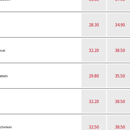
28.30
34.90
32.20
38.50
inat
29.80
35.50
ebeln
32.20
38.50
32.50
38.50
schinken