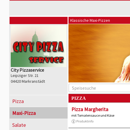
Klassische Maxi-Pizzen
City Pizzaservice
Leipziger Str. 21
04420 Markranstädt
PIZZA
Pizza
Pizza Margherita
Maxi-Pizza
mit Tomatensauce und Käse
Produktinfo
Salate